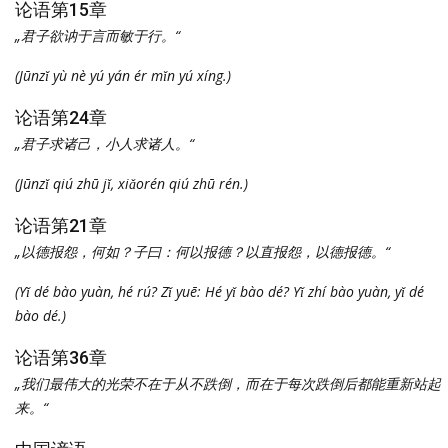
论语第15章
„君子欲讷于言而敏于行。“
(Jūnzǐ yù nè yú yán ér mǐn yú xíng.)
论语第24章
„君子求诸己，小人求诸人。“
(Jūnzǐ qiú zhū jǐ, xiǎorén qiú zhū rén.)
论语第21章
„以德报怨，何如？子曰：何以报德？以直报怨，以德报德。“
(Yǐ dé bào yuàn, hé rú? Zǐ yuē: Hé yǐ bào dé? Yǐ zhí bào yuàn, yǐ dé
bào dé.)
论语第36章
„我们最伟大的光荣不在于从不跌倒，而在于每次跌倒后都能重新站起
来。“