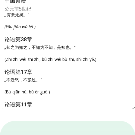
中国谚语
公元前5世纪
„有教无类。“
(Yǒu jiào wú lèi.)
论语第38章
„
知之为知之，不知为不知，是知也。
“
(Zhī zhī wéi zhī zhī, bù zhī wéi bù zhī, shì zhī yě.)
论语第17章
„
不迁怒，不贰过。
“
(Bù qiān nù, bù èr guò.)
论语第11章