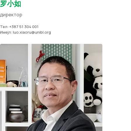
罗小如
директор
Тел: +387 51 304 001
Имејл: luo.xiaoru@unibl.org