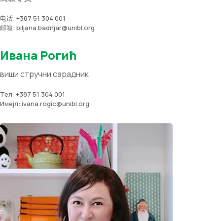
电话: +387 51 304 001
邮箱: biljana.badnjar@unibl.org
Ивана Рогић
виши стручни сарадник
Тел: +387 51 304 001
Имејл: ivana.rogic@unibl.org