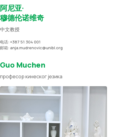
阿尼亚·
穆德伦诺维奇
中文教授
电话: +387 51 304 001
邮箱: anja.mudrenovic@unibl.org
Guo Muchen
професор кинеског језика