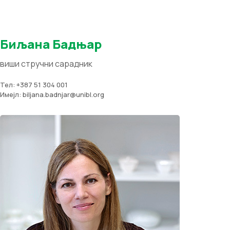
Биљана Бадњар
виши стручни сарадник
Тел: +387 51 304 001
Имејл: biljana.badnjar@unibl.org