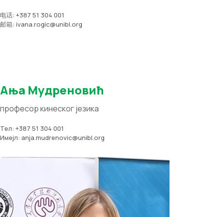
电话: +387 51 304 001
邮箱: ivana.rogic@unibl.org
Ања Мудреновић
професор кинеског језика
Тел: +387 51 304 001
Имејл: anja.mudrenovic@unibl.org