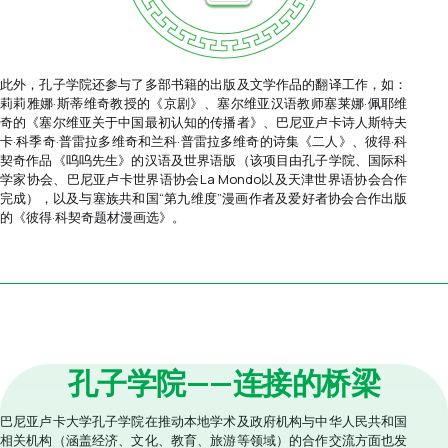
此外，孔子学院还参与了多部书籍的出版及文学作品的翻译工作，如：
莉莉雅娜·斯蒂维奇教授的《京剧》、塞尔维亚汉语教师塞莱娜·佩耶维
奇的《塞尔维亚关于中国最初认知的传播者》、巴尼亚卢卡诗人斯特夫
卡·科季奇·普雷拉多维奇和兰科·普雷拉多维奇的诗集《二人》、彼得·科
契奇作品《呜呜先生》的汉语及世界语版（该项目由孔子学院、国际科
学家协会、巴尼亚卢卡世界语协会La Mondo以及天津世界语协会合作
完成），以及与塞族共和国“第九维度”漫画作者及爱好者协会合作出版
的《彼得·科契奇题材漫画选》。
孔子学院——连接的桥梁
巴尼亚卢卡大学孔子学院在推动本地学术及政府机构与中华人民共和国
相关机构（涵盖经济、文化、教育、旅游等领域）的合作交流方面也发