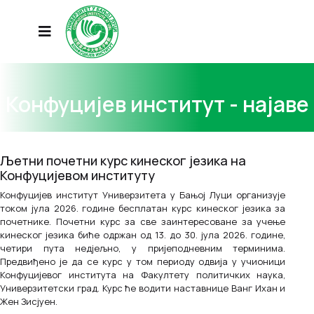
Конфуцијев институт - најаве
Љетни почетни курс кинеског језика на
Конфуцијевом институту
Конфуцијев институт Универзитета у Бањој Луци организује
током јула 2026. године бесплатан курс кинеског језика за
почетнике. Почетни курс за све заинтересоване за учење
кинеског језика биће одржан од 13. до 30. јула 2026. године,
четири пута недјељно, у пријеподневним терминима.
Предвиђено је да се курс у том периоду одвија у учионици
Конфуцијевог института на Факултету политичких наука,
Универзитетски град. Курс ће водити наставнице Ванг Ихан и
Жен Зисјуен.